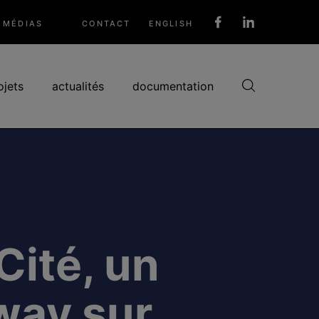
MÉDIAS
CONTACT
ENGLISH
Réseaux
sociaux
ojets
actualités
documentation
ité, un
way sur