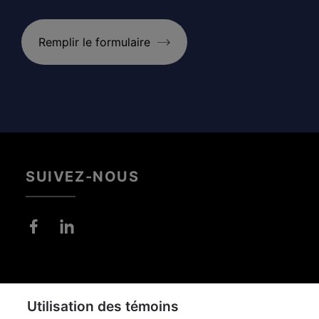
Remplir le formulaire
SUIVEZ-NOUS
Pied
de
DIFFUSION DE
Utilisation des témoins
page
CONFIDENTIALITÉ
L'INFORMATION