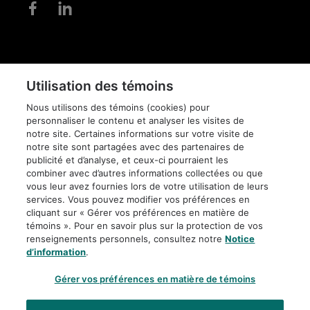
Pied
de
DIFFUSION DE
Utilisation des témoins
page
CONFIDENTIALITÉ
L'INFORMATION
Nous utilisons des témoins (cookies) pour
personnaliser le contenu et analyser les visites de
AVIS JURIDIQUE
POLITIQUE
ÉDITORIALE
notre site. Certaines informations sur votre visite de
notre site sont partagées avec des partenaires de
publicité et d’analyse, et ceux-ci pourraient les
ACCESSIBILITÉ
PLAN DU SITE
combiner avec d’autres informations collectées ou que
vous leur avez fournies lors de votre utilisation de leurs
services. Vous pouvez modifier vos préférences en
PARAMÈTRES DES
cliquant sur « Gérer vos préférences en matière de
TÉMOINS
témoins ». Pour en savoir plus sur la protection de vos
renseignements personnels, consultez notre
Notice
d’information
.
Gérer vos préférences en matière de témoins