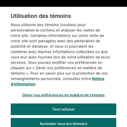
Pied
de
DIFFUSION DE
Utilisation des témoins
page
CONFIDENTIALITÉ
L'INFORMATION
Nous utilisons des témoins (cookies) pour
personnaliser le contenu et analyser les visites de
AVIS JURIDIQUE
POLITIQUE
ÉDITORIALE
notre site. Certaines informations sur votre visite de
notre site sont partagées avec des partenaires de
publicité et d’analyse, et ceux-ci pourraient les
ACCESSIBILITÉ
PLAN DU SITE
combiner avec d’autres informations collectées ou que
vous leur avez fournies lors de votre utilisation de leurs
services. Vous pouvez modifier vos préférences en
PARAMÈTRES DES
cliquant sur « Gérer vos préférences en matière de
TÉMOINS
témoins ». Pour en savoir plus sur la protection de vos
renseignements personnels, consultez notre
Notice
d’information
.
Gérer vos préférences en matière de témoins
Tout refuser
Autoriser tous les témoins