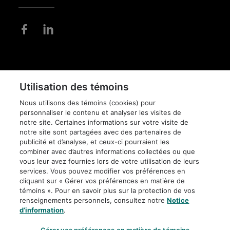
Pied
de
DIFFUSION DE
Utilisation des témoins
page
CONFIDENTIALITÉ
L'INFORMATION
Nous utilisons des témoins (cookies) pour
personnaliser le contenu et analyser les visites de
AVIS JURIDIQUE
POLITIQUE
ÉDITORIALE
notre site. Certaines informations sur votre visite de
notre site sont partagées avec des partenaires de
publicité et d’analyse, et ceux-ci pourraient les
ACCESSIBILITÉ
PLAN DU SITE
combiner avec d’autres informations collectées ou que
vous leur avez fournies lors de votre utilisation de leurs
services. Vous pouvez modifier vos préférences en
PARAMÈTRES DES
cliquant sur « Gérer vos préférences en matière de
TÉMOINS
témoins ». Pour en savoir plus sur la protection de vos
renseignements personnels, consultez notre
Notice
d’information
.