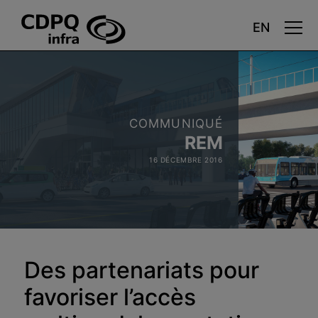
Aller
au
contenu
principal
COMMUNIQUÉ
REM
16 DÉCEMBRE 2016
Des partenariats pour
favoriser l’accès