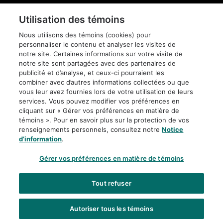
Pied
de
DIFFUSION DE
Utilisation des témoins
page
CONFIDENTIALITÉ
L'INFORMATION
Nous utilisons des témoins (cookies) pour
personnaliser le contenu et analyser les visites de
AVIS JURIDIQUE
POLITIQUE
ÉDITORIALE
notre site. Certaines informations sur votre visite de
notre site sont partagées avec des partenaires de
publicité et d’analyse, et ceux-ci pourraient les
ACCESSIBILITÉ
PLAN DU SITE
combiner avec d’autres informations collectées ou que
vous leur avez fournies lors de votre utilisation de leurs
services. Vous pouvez modifier vos préférences en
PARAMÈTRES DES
cliquant sur « Gérer vos préférences en matière de
TÉMOINS
témoins ». Pour en savoir plus sur la protection de vos
renseignements personnels, consultez notre
Notice
d’information
.
Gérer vos préférences en matière de témoins
Tout refuser
Autoriser tous les témoins