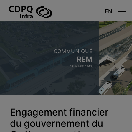
Aller
au
contenu
principal
COMMUNIQUÉ
REM
28 MARS 2017
Engagement financier
du gouvernement du