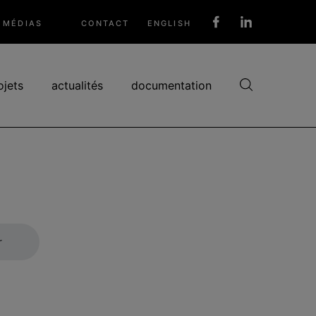
MÉDIAS
CONTACT
ENGLISH
Réseaux
sociaux
ojets
actualités
documentation
r