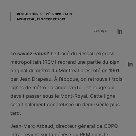
RÉSEAU EXPRESS MÉTROPOLITAIN
MONTRÉAL,
15 OCTOBRE 2019
partager
Le saviez-vous?
Le tracé du Réseau express
métropolitain (REM) reprend une partie du plan
partager
original du métro du Montréal présenté en 1961
par Jean Drapeau. À l’époque, on retrouvait trois
lignes de métro : orange, verte... et rouge qui
devait passer sous le Mont-Royal. Cette ligne
sera finalement concrétisée un demi-siècle plus
tard.
Jean-Marc Arbaud, directeur général de CDPQ
Infra, revient sur la génèse du REM dans le