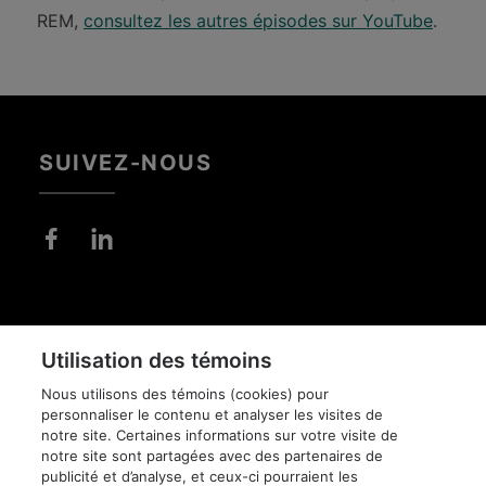
REM,
consultez les autres épisodes sur YouTube
.
SUIVEZ-NOUS
Pied
de
DIFFUSION DE
Utilisation des témoins
page
CONFIDENTIALITÉ
L'INFORMATION
Nous utilisons des témoins (cookies) pour
personnaliser le contenu et analyser les visites de
AVIS JURIDIQUE
POLITIQUE
ÉDITORIALE
notre site. Certaines informations sur votre visite de
notre site sont partagées avec des partenaires de
publicité et d’analyse, et ceux-ci pourraient les