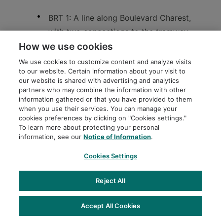
BRT 1: A line along Boulevard Charest,
with two connections to the tramway.
How we use cookies
BRT 2: A line along Boulevard Guillaume-
We use cookies to customize content and analyze visits
Couture in Lévis, linking the Desjardins
to our website. Certain information about your visit to
and Sainte-Foy hubs, and a second line
our website is shared with advertising and analytics
partners who may combine the information with other
along Route des Rivières.
information gathered or that you have provided to them
when you use their services. You can manage your
30 km of reserved lanes
and preferential
cookies preferences by clicking on "Cookies settings."
To learn more about protecting your personal
measures
information, see our
Notice of Information
.
To improve the speed, reliability and
Cookies Settings
attractiveness of express bus routes, as
well as high-frequency bus services, to
Reject All
better serve the northern outskirts of
Accept All Cookies
Québec City, Lévis and its southern