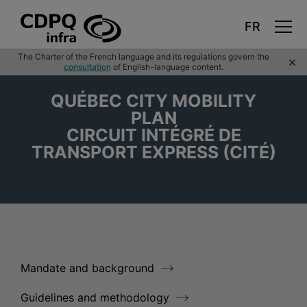
Québec
Skip
The Charter of the French language and its regulations govern the
×
to
consultation
of English-language content.
main
content
City
QUÉBEC CITY MOBILITY
Mobility
PLAN
CIRCUIT INTÉGRÉ DE
Plan
TRANSPORT EXPRESS (CITÉ)
Mandate and background
Guidelines and methodology