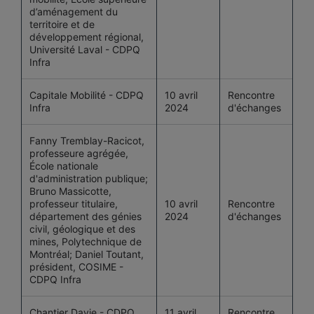
d’aménagement du
territoire et de
développement régional,
Université Laval - CDPQ
Infra
Capitale Mobilité - CDPQ
10 avril
Rencontre
Infra
2024
d'échanges
Fanny Tremblay-Racicot,
professeure agrégée,
École nationale
d'administration publique;
Bruno Massicotte,
professeur titulaire,
10 avril
Rencontre
département des génies
2024
d'échanges
civil, géologique et des
mines, Polytechnique de
Montréal; Daniel Toutant,
président, COSIME -
CDPQ Infra
Chantier Davie - CDPQ
11 avril
Rencontre